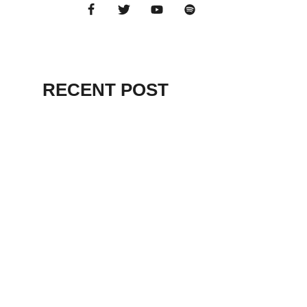
RECENT POST
APPLE MUSIC YA
ESTÁ
DISPONIBLE EN
52 PAÍSES MÁS.
marzo 13, 2023
ESTAR EN
SPOTIFY NO VALE
NADA SI NO
TRABAJAS BIEN
TU PERFIL.
marzo 13, 2023